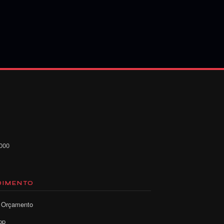
-000
DIMENTO
r Orçamento
pp